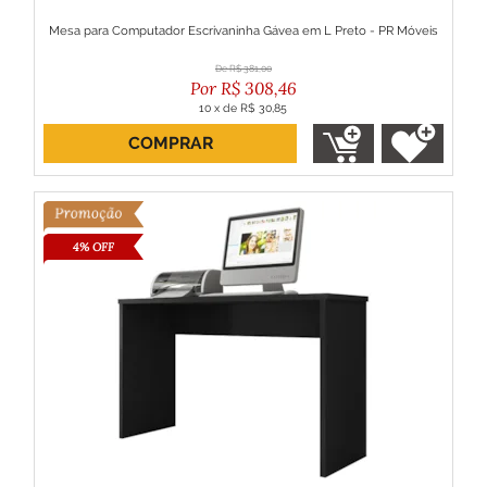
Mesa para Computador Escrivaninha Gávea em L Preto - PR Móveis
R$
381,00
R$
308,46
10
x
de
R$ 30,85
COMPRAR
ou R$ 277,61 no boleto
4% OFF