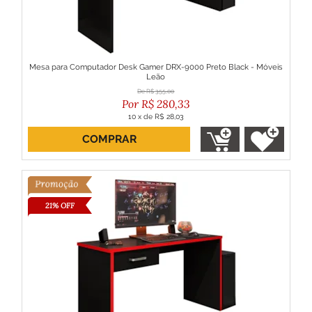
Mesa para Computador Desk Gamer DRX-9000 Preto Black - Móveis
Leão
R$
355,00
R$
280,33
10
x
de
R$ 28,03
COMPRAR
ou R$ 252,30 no boleto
21% OFF