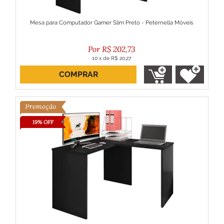
Mesa para Computador Gamer Slim Preto - Peternella Móveis
R$
202,73
10
x
de
R$ 20,27
COMPRAR
ou R$ 182,46 no boleto
19% OFF