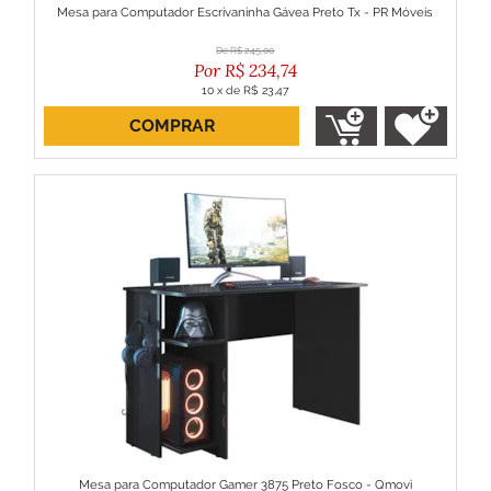
Mesa para Computador Escrivaninha Gávea Preto Tx - PR Móveis
R$
245,00
R$
234,74
10
x
de
R$ 23,47
COMPRAR
ou R$ 211,27 no boleto
Mesa para Computador Gamer 3875 Preto Fosco - Qmovi