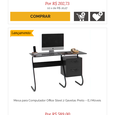
R$
202,73
10
x
de
R$ 20,27
COMPRAR
ou R$ 182,46 no boleto
Mesa para Computador Office Steel 2 Gavetas Preto – EJ Móveis
R$
589,00