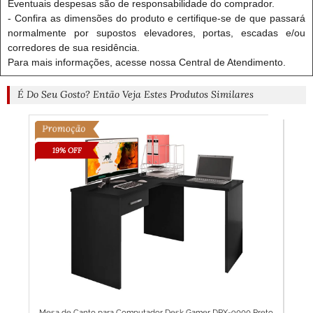
Eventuais despesas são de responsabilidade do comprador.
- Confira as dimensões do produto e certifique-se de que passará
normalmente por supostos elevadores, portas, escadas e/ou
corredores de sua residência.
Para mais informações, acesse nossa Central de Atendimento.
É Do Seu Gosto? Então Veja Estes Produtos Similares
19% OFF
1
o -
Mesa de Canto para Computador Desk Gamer DRX-9000 Preto
M