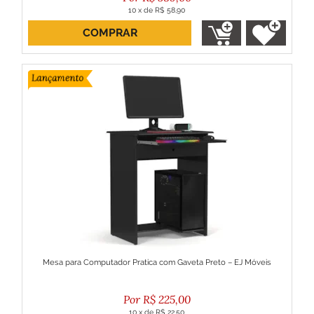
10
x
de
R$ 58,90
COMPRAR
ou R$ 530,10 no boleto
Mesa para Computador Pratica com Gaveta Preto – EJ Móveis
R$
225,00
10
x
de
R$ 22,50