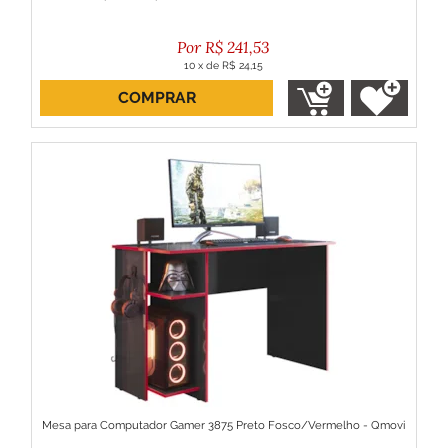
R$
241,53
10
x
de
R$ 24,15
COMPRAR
ou R$ 217,38 no boleto
Mesa para Computador Gamer 3875 Preto Fosco/Vermelho - Qmovi