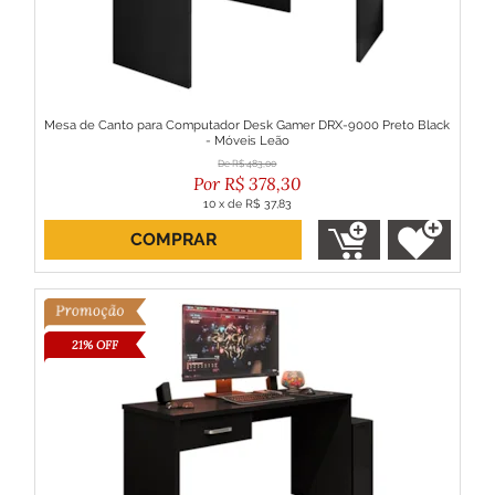
Mesa de Canto para Computador Desk Gamer DRX-9000 Preto Black
- Móveis Leão
R$
483,00
R$
378,30
10
x
de
R$ 37,83
COMPRAR
ou R$ 340,47 no boleto
21% OFF