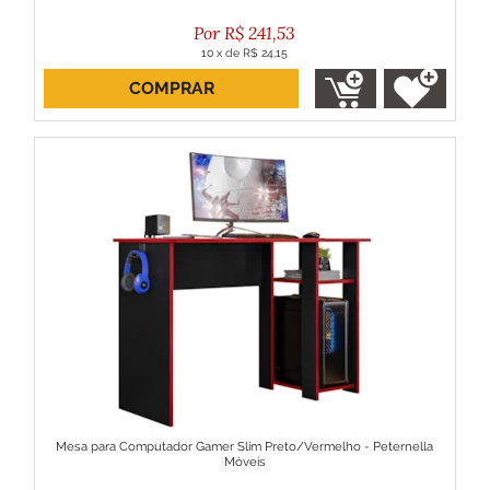
R$
241,53
10
x
de
R$ 24,15
COMPRAR
ou R$ 217,38 no boleto
Mesa para Computador Gamer Slim Preto/Vermelho - Peternella
Móveis