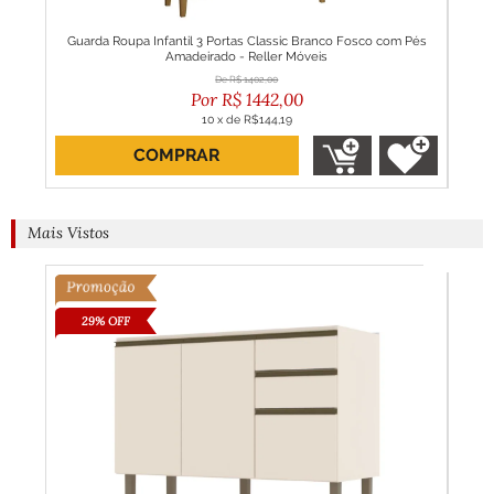
Baby
Guarda Roupa Infantil 3 Portas Classic Branco Fosco com Pés
Guar
Amadeirado - Reller Móveis
R$
1402,00
R$
1442,00
10
x
de
R$144,19
COMPRAR
Mais Vistos
29% OFF