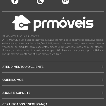
BEM VINDO A LOJA PR MÓVEIS
A PR MÓVEIS é uma loja de móveis que atua no ramo de e-commerce exclusivamente,
estamos dispostos a criar soluções inteligentes para sua casa, temos uma grande
variedade de produtos com excelentes preços e de variadas linhas para lhe atender.
Estamos localizados na cidade de Arapongas – PR. Somos do mesmo grupo da PRBaby
loja de móveis infantil que atua no ramo desde 2010.
ATENDIMENTO AO CLIENTE
QUEM SOMOS
AJUDA E SUPORTE
CERTIFICADOS E SEGURANÇA