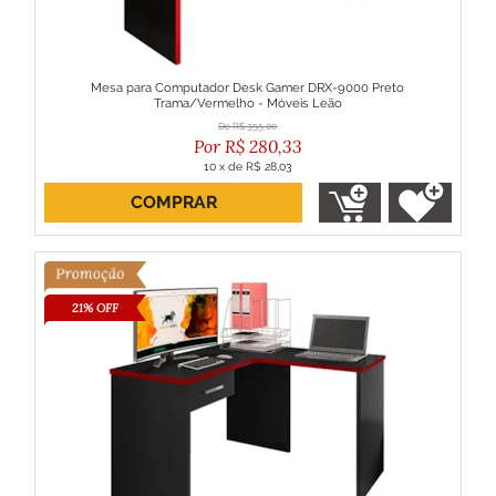
Mesa para Computador Desk Gamer DRX-9000 Preto
Trama/Vermelho - Móveis Leão
R$
355,00
R$
280,33
10
x
de
R$ 28,03
COMPRAR
ou R$ 252,30 no boleto
21% OFF