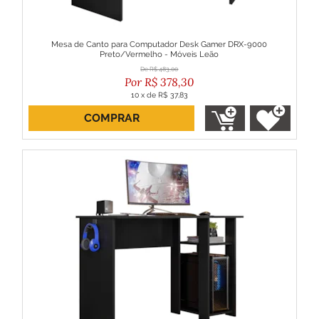
Mesa de Canto para Computador Desk Gamer DRX-9000
Preto/Vermelho - Móveis Leão
R$
483,00
R$
378,30
10
x
de
R$ 37,83
COMPRAR
ou R$ 340,47 no boleto