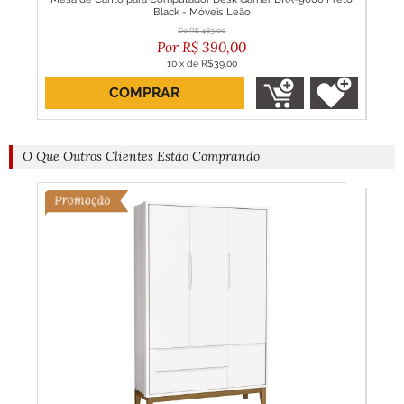
Black - Móveis Leão
R$
483,00
R$
390,00
10
x
de
R$39,00
COMPRAR
O Que Outros Clientes Estão Comprando