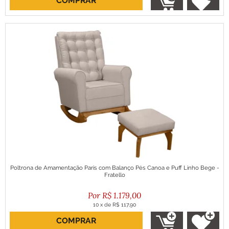
COMPRAR
Poltrona de Amamentação Paris com Balanço Pés Canoa e Puff Linho Bege -
Fratello
R$
1.179,00
10
x
de
R$ 117,90
COMPRAR
ou R$ 1.061,10 no boleto