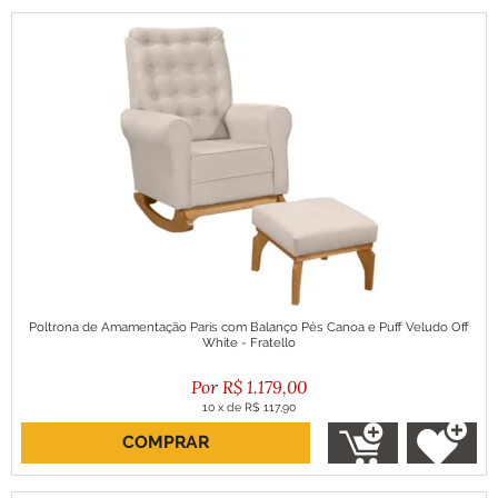
Poltrona de Amamentação Paris com Balanço Pés Canoa e Puff Veludo Off
White - Fratello
R$
1.179,00
10
x
de
R$ 117,90
COMPRAR
ou R$ 1.061,10 no boleto