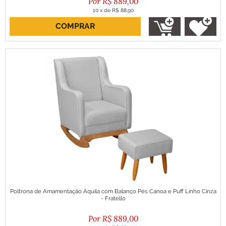
R$
889,00
10
x
de
R$ 88,90
COMPRAR
ou R$ 800,10 no boleto
Poltrona de Amamentação Áquila com Balanço Pés Canoa e Puff Linho Cinza
- Fratello
R$
889,00