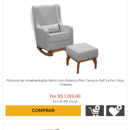
Poltrona de Amamentação Retrô com Balanço Pés Canoa e Puff Linho Cinza
- Fratello
R$
1.019,00
10
x
de
R$ 101,90
COMPRAR
ou R$ 917,10 no boleto