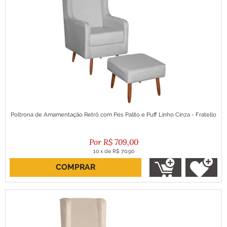
Poltrona de Amamentação Retrô com Pés Palito e Puff Linho Cinza - Fratello
R$
709,00
10
x
de
R$ 70,90
COMPRAR
ou R$ 638,10 no boleto