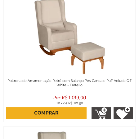
Poltrona de Amamentação Retrô com Balanço Pés Canoa e Puff Veludo Off
White - Fratello
R$
1.019,00
10
x
de
R$ 101,90
COMPRAR
ou R$ 917,10 no boleto