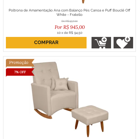
Poltrona de Amamentação Ana com Balanço Pés Canoa e Puff Bouclê Off
White - Fratello
R$
957,00
R$
945,00
10
x
de
R$ 94,50
COMPRAR
ou R$ 850,50 no boleto
7% OFF