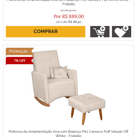
Fratello
R$
957,00
R$
889,00
10
x
de
R$ 88,90
COMPRAR
ou R$ 800,10 no boleto
7% OFF
Poltrona de Amamentação Ana com Balanço Pés Canoa e Puff Veludo Off
White - Fratello