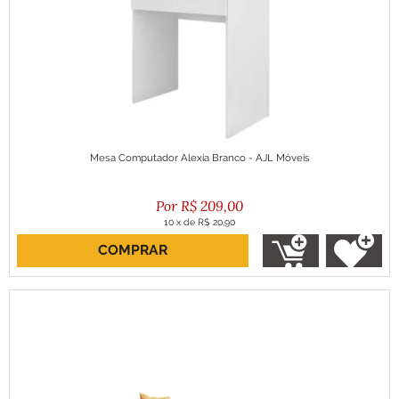
Mesa Computador Alexia Branco - AJL Móveis
R$
209,00
10
x
de
R$ 20,90
COMPRAR
ou R$ 188,10 no boleto