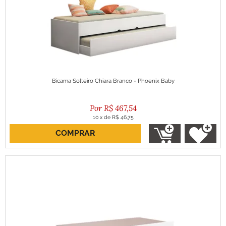
Bicama Solteiro Chiara Branco - Phoenix Baby
R$
467,54
10
x
de
R$ 46,75
COMPRAR
ou R$ 420,79 no boleto