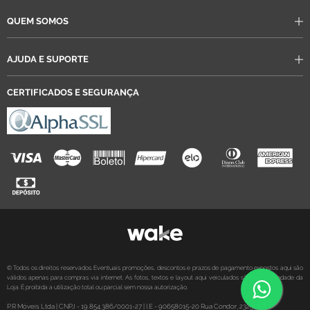
QUEM SOMOS
AJUDA E SUPORTE
CERTIFICADOS E SEGURANÇA
© Todos os direitos reservados. Eventuais promoções, descontos e prazos de pagamento expostos aqui são
válidos apenas para compras via internet. As fotos, textos e layout aqui veiculados são de propriedade da
Loja. É proibida a utilização total ou parcial sem nossa autorização.
P.R Móveis Ltda
| CNPJ - 19.854.386/0001-27
| I.E - 90658015-20
Rua Condor, 2325
|