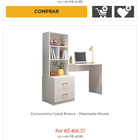
10
x
de
R$ 20,86
COMPRAR
ou R$ 187,70 no boleto
Escrivaninha Cristal Branco - Peternella Móveis
R$
466,57
10
x
de
R$ 46,66