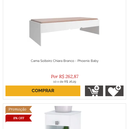
Cama Solteiro Chiara Branco - Phoenix Baby
R$
262,87
10
x
de
R$ 26,29
COMPRAR
ou R$ 236,58 no boleto
8% OFF