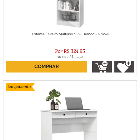
Estante Livreiro Multiuso 1404 Branco - Qmovi
R$
324,95
10
x
de
R$ 32,50
COMPRAR
ou R$ 292,46 no boleto