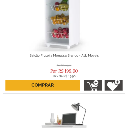
Balcão Fruteira Monalisa Branco - AJL Móveis
R$
217,00
R$
199,00
10
x
de
R$ 19,90
COMPRAR
ou R$ 179,10 no boleto