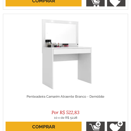
COMPRAR
ou R$ 234,84 no boleto
Penteadeira Camarim Atraente Branco - Demóbile
R$
522,83
10
x
de
R$ 52,28
COMPRAR
ou R$ 470,55 no boleto