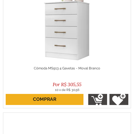
Cômoda MS913 4 Gavetas - Moval Branco
R$
305,55
10
x
de
R$ 30,56
COMPRAR
ou R$ 275,00 no boleto