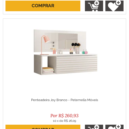
COMPRAR
ou R$ 419,91 no boleto
Penteadeira Joy Branco - Peternella Móveis
R$
260,93
10
x
de
R$ 26,09