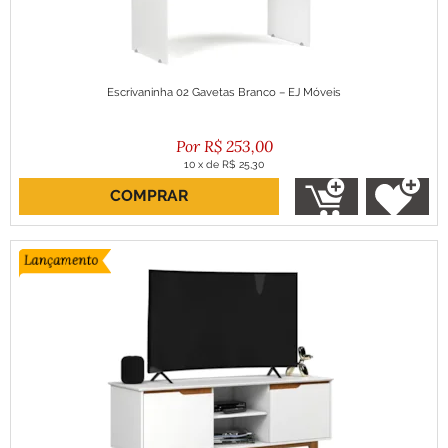
Escrivaninha 02 Gavetas Branco – EJ Móveis
R$
253,00
10
x
de
R$ 25,30
COMPRAR
ou R$ 227,70 no boleto