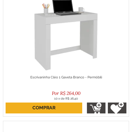
Escrivaninha Cléo 1 Gaveta Branco - Permóbili
R$
264,00
10
x
de
R$ 26,40
COMPRAR
ou R$ 237,60 no boleto