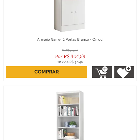
Armário Gamer 2 Portas Branco - Qmovi
R$
319,00
R$
304,58
10
x
de
R$ 30,46
COMPRAR
ou R$ 274,12 no boleto