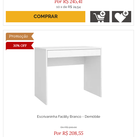
R$
245,41
10
x
de
R$ 24,54
COMPRAR
ou R$ 220,87 no boleto
30% OFF
Escrivaninha Facility Branco - Demóbile
R$
300,00
R$
208,55