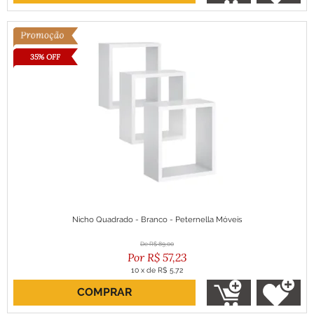
35% OFF
Nicho Quadrado - Branco - Peternella Móveis
R$
89,00
R$
57,23
10
x
de
R$ 5,72
COMPRAR
ou R$ 51,51 no boleto