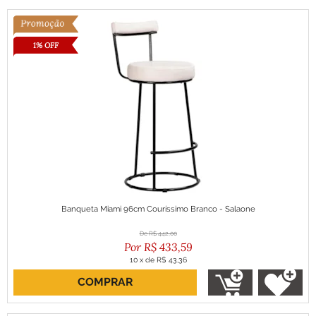
1% OFF
Banqueta Miami 96cm Couríssimo Branco - Salaone
R$
442,00
R$
433,59
10
x
de
R$ 43,36
COMPRAR
ou R$ 390,23 no boleto