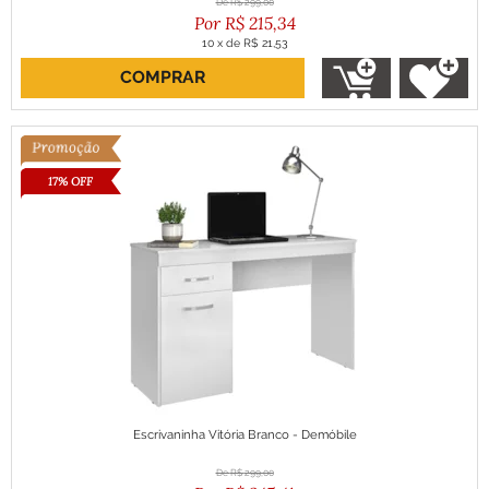
R$
299,00
R$
215,34
10
x
de
R$ 21,53
COMPRAR
ou R$ 193,81 no boleto
17% OFF
Escrivaninha Vitória Branco - Demóbile
R$
299,00