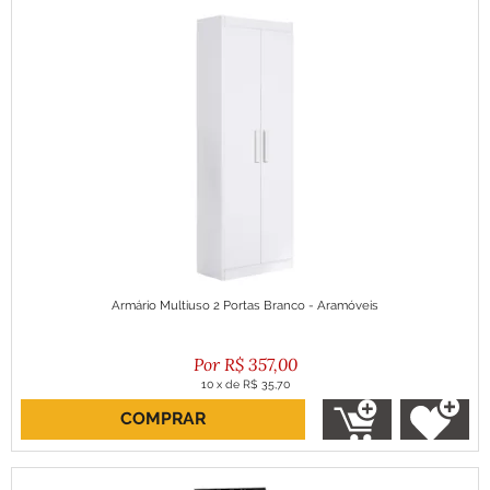
Armário Multiuso 2 Portas Branco - Aramóveis
R$
357,00
10
x
de
R$ 35,70
COMPRAR
ou R$ 321,30 no boleto