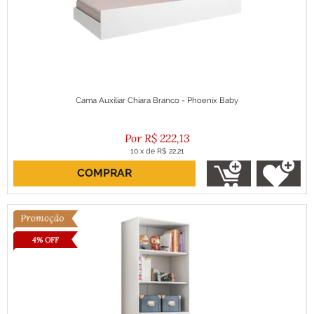
Cama Auxiliar Chiara Branco - Phoenix Baby
R$
222,13
10
x
de
R$ 22,21
COMPRAR
ou R$ 199,92 no boleto
4% OFF