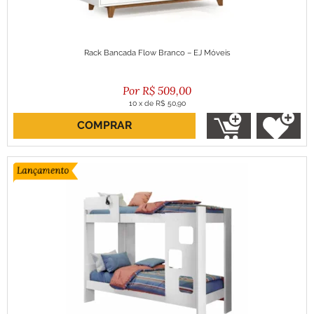
Rack Bancada Flow Branco – EJ Móveis
R$
509,00
10
x
de
R$ 50,90
COMPRAR
ou R$ 458,10 no boleto