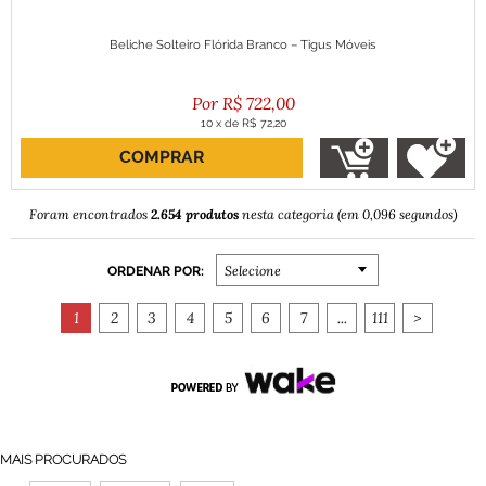
Beliche Solteiro Flórida Branco – Tigus Móveis
R$
722,00
10
x
de
R$ 72,20
COMPRAR
ou R$ 649,80 no boleto
2.654 produtos
Foram encontrados
nesta categoria (em 0,096 segundos)
ORDENAR POR:
Selecione
1
2
3
4
5
6
7
...
111
>
MAIS PROCURADOS