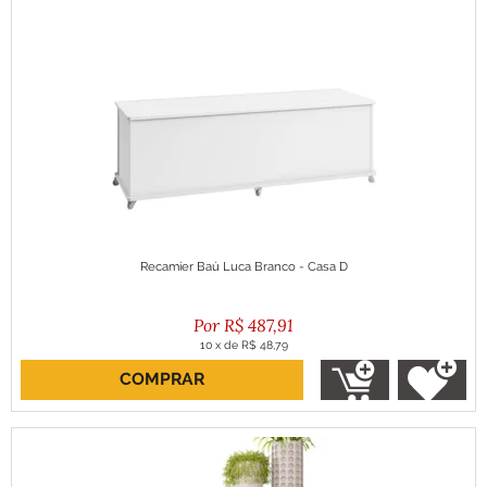
Recamier Baú Luca Branco - Casa D
R$
487,91
10
x
de
R$ 48,79
COMPRAR
ou R$ 439,12 no boleto