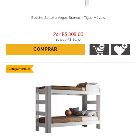
Beliche Solteiro Vegas Branco – Tigus Móveis
R$
809,00
10
x
de
R$ 80,90
COMPRAR
ou R$ 728,10 no boleto