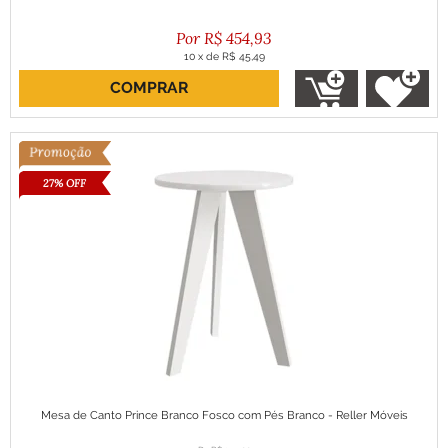
R$
454,93
10
x
de
R$ 45,49
COMPRAR
ou R$ 409,44 no boleto
27% OFF
Mesa de Canto Prince Branco Fosco com Pés Branco - Reller Móveis