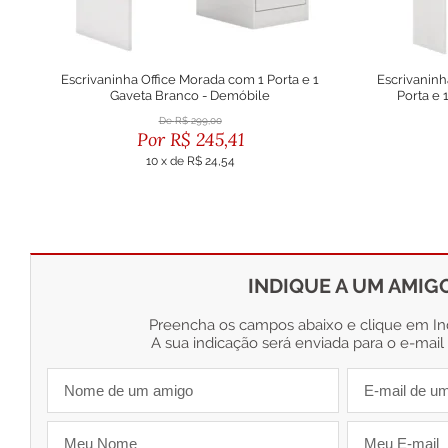
Escrivaninha Office Morada com 1 Porta e 1
Escrivaninh
Gaveta Branco - Demóbile
Porta e 
R$
299,00
R$
245,41
10
x
de
R$ 24,54
ou R$ 220,87 no boleto
o
INDIQUE A UM AMIG
Preencha os campos abaixo e clique em Ind
A sua indicação será enviada para o e-mail