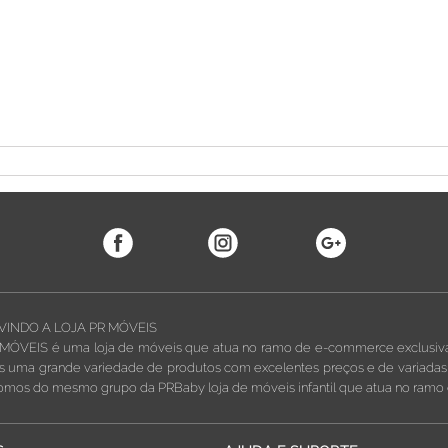
VINDO A LOJA PR MÓVEIS
MÓVEIS é uma loja de móveis que atua no ramo de e-commerce exclusivame
 uma grande variedade de produtos com excelentes preços e de variadas li
omos do mesmo grupo da PRBaby loja de móveis infantil que atua no ramo 