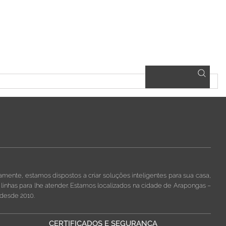
nte, estamos dispostos a criar soluções inteligentes para sua casa,
nhas para lhe atender. Estamos localizados na cidade de Arapongas –
desde 2010.
CERTIFICADOS E SEGURANÇA