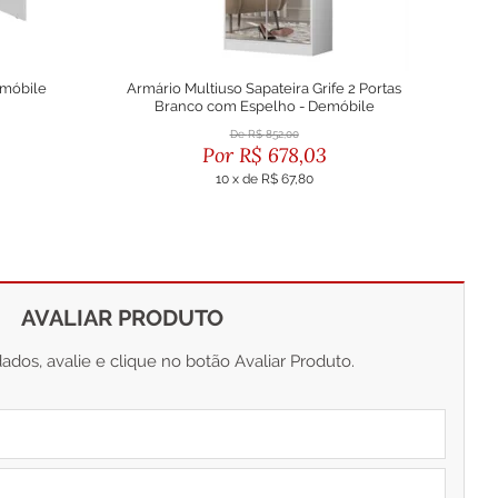
emóbile
Armário Multiuso Sapateira Grife 2 Portas
Arm
Branco com Espelho - Demóbile
R$
852,00
R$
678,03
10
x
de
R$ 67,80
ou R$ 610,23 no boleto
AVALIAR PRODUTO
dos, avalie e clique no botão Avaliar Produto.