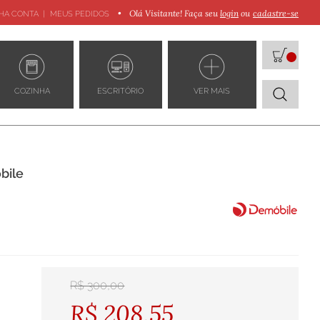
•
Olá Visitante! Faça seu
login
cadastre-se
HA CONTA
MEUS PEDIDOS
COZINHA
ESCRITÓRIO
VER MAIS
bile
R$ 300,00
R$ 208,55