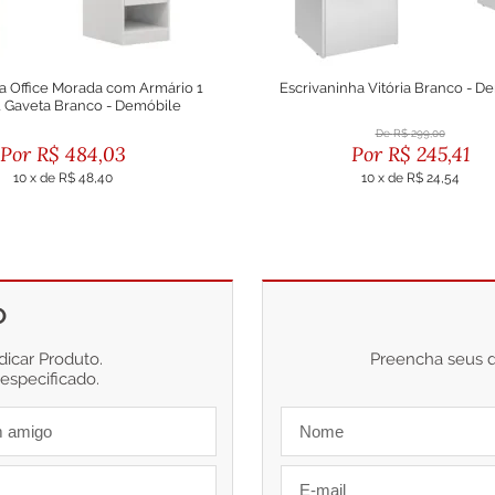
a Office Morada com Armário 1
Escrivaninha Vitória Branco - D
1 Gaveta Branco - Demóbile
R$
299,00
R$
484,03
R$
245,41
10
x
de
R$ 48,40
10
x
de
R$ 24,54
u R$ 435,63 no boleto
ou R$ 220,87 no boleto
O
icar Produto.
Preencha seus da
 especificado.