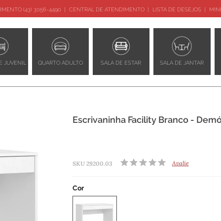
IMENTO (43) 3056-4490
CENTRAL DE ATENDIMENTO
LISTA DE DESEJOS
MIN
E JUVENIL
QUARTO ADULTO
SALA DE ESTAR
SALA DE JANTAR
Escrivaninha Facility Branco - Demó
Avalie
SKU 29200.03
Cor