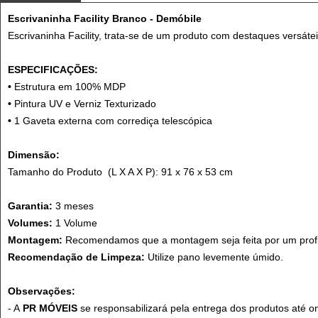
Escrivaninha Facility Branco - Demóbile
Escrivaninha Facility, trata-se de um produto com destaques versát
ESPECIFICAÇÕES:
•
Estrutura em 100% MDP
•
Pintura UV e Verniz Texturizado
•
1 Gaveta externa com corrediça telescópica
Dimensão:
Tamanho do Produto (L X A X P): 91 x 76 x 53 cm
Garantia:
3 meses
Volumes:
1 Volume
Montagem:
Recomendamos que a montagem seja feita por um profi
Recomendação de Limpeza:
Utilize pano levemente úmido.
Observações:
- A
PR MÓVEIS
se responsabilizará pela entrega dos produtos até o