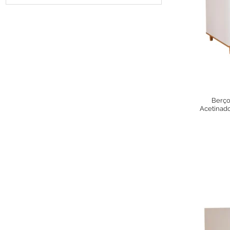
Berço
Acetinad