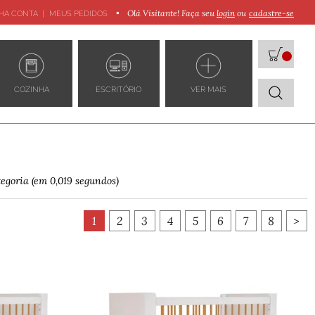
•
Olá Visitante! Faça seu
login
cadastre-se
HA CONTA
MEUS PEDIDOS
COZINHA
ESCRITÓRIO
VER MAIS
egoria (em 0,019 segundos)
1
2
3
4
5
6
7
8
>