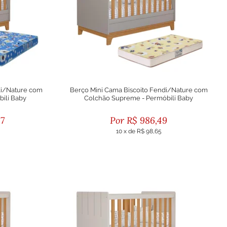
di/Nature com
Berço Mini Cama Biscoito Fendi/Nature com
bili Baby
Colchão Supreme - Permóbili Baby
87
R$
986,49
10
x
de
R$ 98,65
to
ou R$ 887,84 no boleto