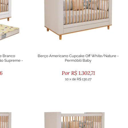
e Branco
Berço Americano Cupcake Off White/Nature -
ão Supreme -
Permóbili Baby
66
R$
1.302,71
10
x
de
R$ 130,27
eto
ou R$ 1.172,44 no boleto