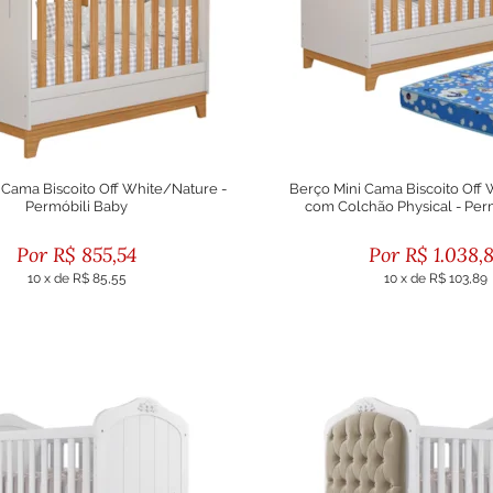
 Cama Biscoito Off White/Nature -
Berço Mini Cama Biscoito Off
Permóbili Baby
com Colchão Physical - Per
R$
855,54
R$
1.038,
10
x
de
R$ 85,55
10
x
de
R$ 103,89
ou R$ 769,99 no boleto
ou R$ 934,98 no bole