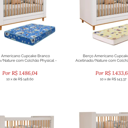
 Americano Cupcake Branco
Berço Americano Cupcak
o/Nature com Colchão Physical -
Acetinado/Nature com Colch
Permóbili Baby
Permóbili Baby
R$
1.486,04
R$
1.433,
10
x
de
R$ 148,60
10
x
de
R$ 143,37
ou R$ 1.337,44 no boleto
ou R$ 1.290,29 no bol