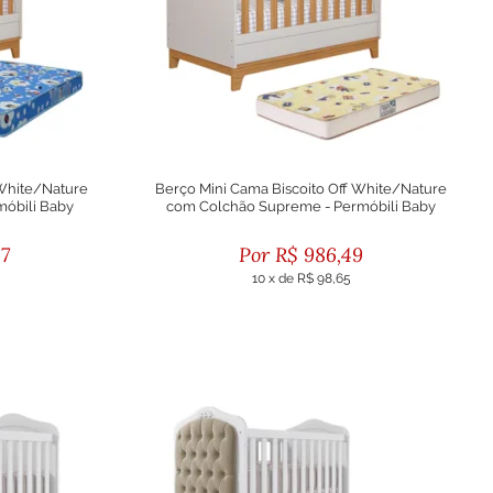
 White/Nature
Berço Mini Cama Biscoito Off White/Nature
móbili Baby
com Colchão Supreme - Permóbili Baby
87
R$
986,49
10
x
de
R$ 98,65
to
ou R$ 887,84 no boleto