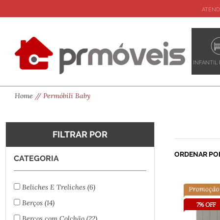
ATEND
INFANTIL 
Home
Permóbili Baby
FILTRAR POR
ORDENAR PO
CATEGORIA
Beliches E Treliches
(6)
Berços
(14)
7% OFF
Berços com Colchão
(22)