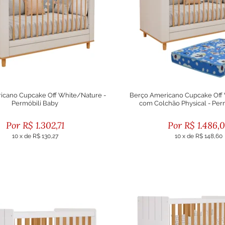
icano Cupcake Off White/Nature -
Berço Americano Cupcake Off
Permóbili Baby
com Colchão Physical - Per
R$
1.302,71
R$
1.486,
10
x
de
R$ 130,27
10
x
de
R$ 148,60
ou R$ 1.172,44 no boleto
ou R$ 1.337,44 no bol