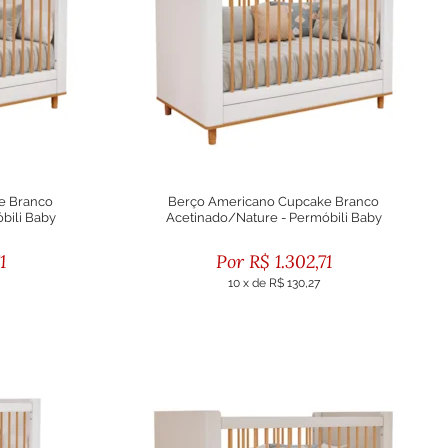
e Branco
Berço Americano Cupcake Branco
bili Baby
Acetinado/Nature - Permóbili Baby
1
R$
1.302,71
10
x
de
R$ 130,27
eto
ou R$ 1.172,44 no boleto