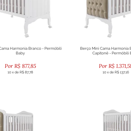
 Cama Harmonia Branco - Permóbili
Berço Mini Cama Harmonia 
Baby
Capitonê - Permóbili
R$
877,85
R$
1.371,5
10
x
de
R$ 87,78
10
x
de
R$ 137,16
ou R$ 790,06 no boleto
ou R$ 1.234,42 no bol