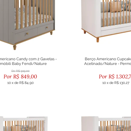
ericano Candy com 2 Gavetas -
Berço Americano Cupcak
móbili Baby Fendi/Nature
Acetinado/Nature - Permó
R$
919,00
R$
849,00
R$
1.302,7
10
x
de
R$ 84,90
10
x
de
R$ 130,27
ou R$ 764,10 no boleto
ou R$ 1.172,44 no bol