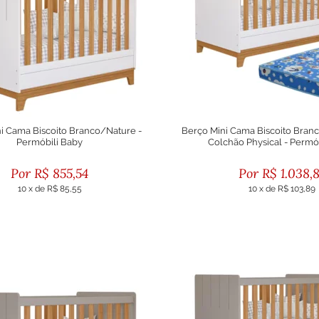
i Cama Biscoito Branco/Nature -
Berço Mini Cama Biscoito Bra
Permóbili Baby
Colchão Physical - Permó
R$
855,54
R$
1.038,
10
x
de
R$ 85,55
10
x
de
R$ 103,89
ou R$ 769,99 no boleto
ou R$ 934,98 no bole