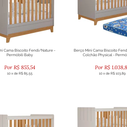
ni Cama Biscoito Fendi/Nature -
Berço Mini Cama Biscoito Fen
Permóbili Baby
Colchão Physical - Permó
R$
855,54
R$
1.038,
10
x
de
R$ 85,55
10
x
de
R$ 103,89
ou R$ 769,99 no boleto
ou R$ 934,98 no bole