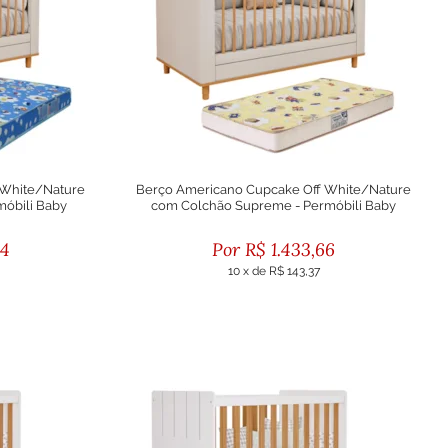
 White/Nature
Berço Americano Cupcake Off White/Nature
móbili Baby
com Colchão Supreme - Permóbili Baby
04
R$
1.433,66
10
x
de
R$ 143,37
eto
ou R$ 1.290,29 no boleto