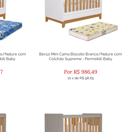
nco/Nature com
Berço Mini Cama Biscoito Branco/Nature com
bili Baby
Colchão Supreme - Permóbili Baby
87
R$
986,49
10
x
de
R$ 98,65
to
ou R$ 887,84 no boleto