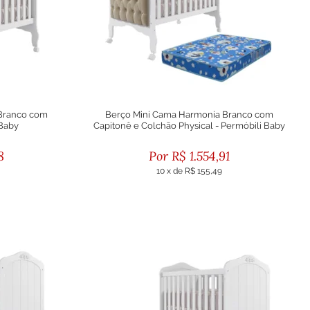
Branco com
Berço Mini Cama Harmonia Branco com
 Baby
Capitonê e Colchão Physical - Permóbili Baby
8
R$
1.554,91
10
x
de
R$ 155,49
eto
ou R$ 1.399,42 no boleto