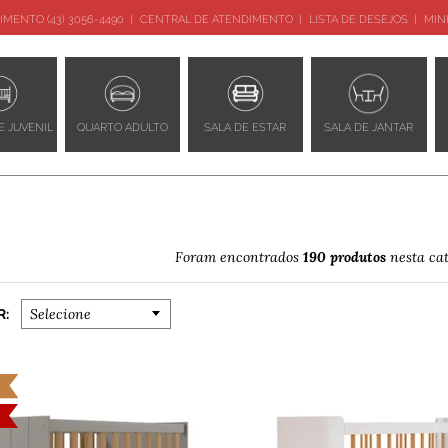
IMENTO (43) 3056-4490
CENTRAL DE ATENDIMENTO
LISTA DE DESEJOS
MIN
E JUVENIL
QUARTO ADULTO
SALA DE ESTAR
SALA DE JANTAR
190 produtos
Foram encontrados
nesta cat
R:
Selecione