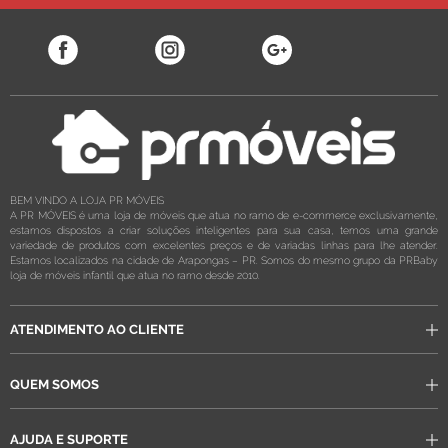
BEM VINDO A LOJA PR MÓVEIS
A PR MÓVEIS é uma loja de móveis que atua no ramo de e-commerce exclusivamente,
estamos dispostos a criar soluções inteligentes para sua casa, temos uma grande
variedade de produtos com excelentes preços e de variadas linhas para lhe atender.
Estamos localizados na cidade de Arapongas – PR. Somos do mesmo grupo da PRBaby
loja de móveis infantil que atua no ramo desde 2010.
ATENDIMENTO AO CLIENTE
QUEM SOMOS
AJUDA E SUPORTE