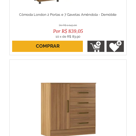
Cômoda London 2 Portas e 7 Gavetas Amêndola - Demóbile
R$
1.045,00
R$
839,05
10
x
de
R$ 83,90
COMPRAR
ou R$ 755,14 no boleto