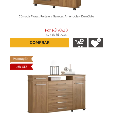
Cômoda Flora 1 Porta e 4 Gavetas Amêndola - Demóbile
R$
707,13
10
x
de
R$ 70,71
COMPRAR
ou R$ 636,42 no boleto
19% OFF