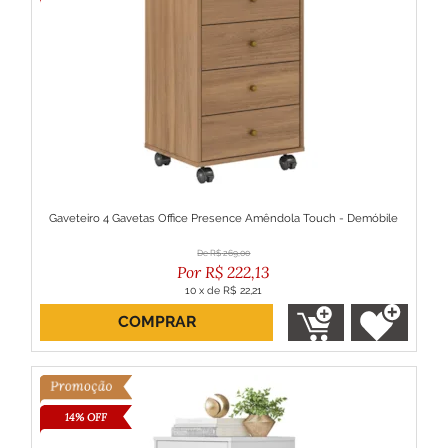
Gaveteiro 4 Gavetas Office Presence Amêndola Touch - Demóbile
R$
269,00
R$
222,13
10
x
de
R$ 22,21
COMPRAR
ou R$ 199,92 no boleto
14% OFF