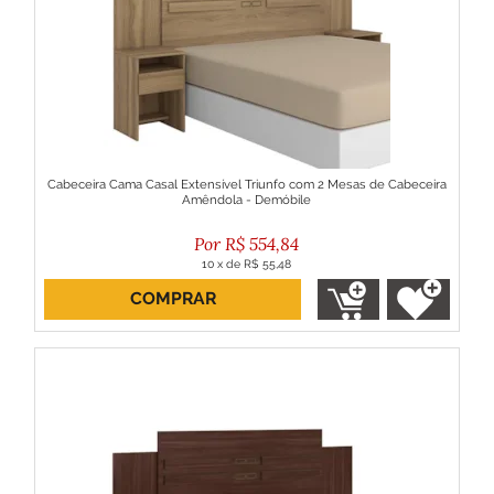
Cabeceira Cama Casal Extensível Triunfo com 2 Mesas de Cabeceira
Amêndola - Demóbile
R$
554,84
10
x
de
R$ 55,48
COMPRAR
ou R$ 499,36 no boleto