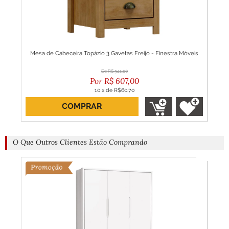
 D
Mesa de Cabeceira Topázio 3 Gavetas Freijó - Finestra Móveis
Ki
R$
541,00
R$
607,00
10
x
de
R$60,70
COMPRAR
O Que Outros Clientes Estão Comprando