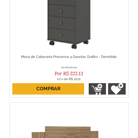
Mesa de Cabeceira Presence 4 Gavetas Grafito - Demóbile
R$
261,00
R$
222,13
10
x
de
R$ 22,21
COMPRAR
ou R$ 199,92 no boleto