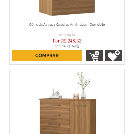
Cômoda Astral 4 Gavetas Amêndola - Demóbile
R$
299,00
R$
248,32
10
x
de
R$ 24,83
COMPRAR
ou R$ 223,49 no boleto