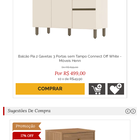
ler
Balcão Pia 2 Gavetas 3 Portas sem Tampo Connect Off White -
Gu
Móveis Henn
R$
699,00
R$
499,00
10
x
de
R$49,90
COMPRAR
Sugestões De Compra
17% OFF