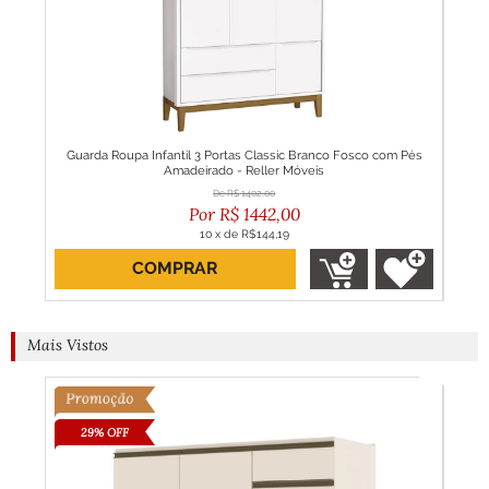
Baby
Guarda Roupa Infantil 3 Portas Classic Branco Fosco com Pés
Guar
Amadeirado - Reller Móveis
R$
1402,00
R$
1442,00
10
x
de
R$144,19
COMPRAR
Mais Vistos
29% OFF