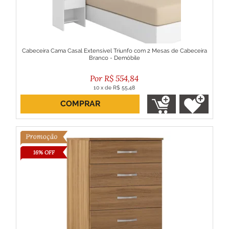
Cabeceira Cama Casal Extensível Triunfo com 2 Mesas de Cabeceira
Branco - Demóbile
R$
554,84
10
x
de
R$ 55,48
COMPRAR
ou R$ 499,36 no boleto
16% OFF