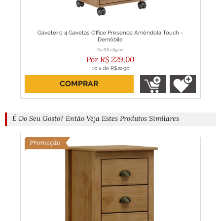
veis
Gaveteiro 4 Gavetas Office Presence Amêndola Touch -
Mesa
Demóbile
R$
269,00
R$
229,00
10
x
de
R$22,90
COMPRAR
É Do Seu Gosto? Então Veja Estes Produtos Similares