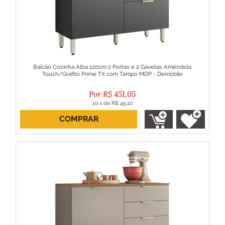
Balcão Cozinha Alba 120cm 2 Portas e 2 Gavetas Amêndola
Touch/Grafito Prime TX com Tampo MDP - Demóbile
R$
451,05
10
x
de
R$ 45,10
COMPRAR
ou R$ 405,94 no boleto