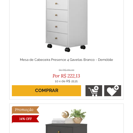
Mesa de Cabeceira Presence 4 Gavetas Branco - Demóbile
R$
261,00
R$
222,13
10
x
de
R$ 22,21
COMPRAR
ou R$ 199,92 no boleto
14% OFF