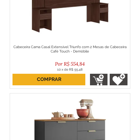
Cabeceira Cama Casal Extensível Triunfo com 2 Mesas de Cabeceira
Café Touch - Demóbile
R$
554,84
10
x
de
R$ 55,48
COMPRAR
ou R$ 499,36 no boleto