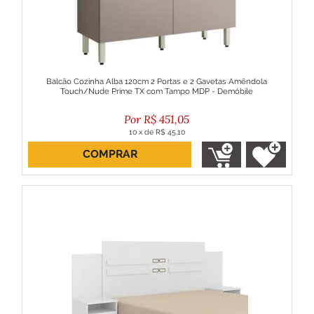
Balcão Cozinha Alba 120cm 2 Portas e 2 Gavetas Amêndola
Touch/Nude Prime TX com Tampo MDP - Demóbile
R$
451,05
10
x
de
R$ 45,10
COMPRAR
ou R$ 405,94 no boleto