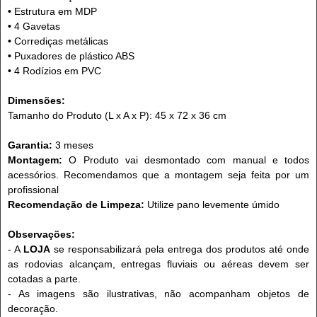
•
Estrutura em MDP
•
4 Gavetas
•
Corrediças metálicas
•
Puxadores de plástico ABS
•
4 Rodízios em PVC
Dimensões:
Tamanho do Produto (L x A x P): 45 x 72 x 36 cm
Garantia:
3 meses
Montagem:
O Produto vai desmontado com manual e todos
acessórios. Recomendamos que a montagem seja feita por um
profissional
Recomendação de Limpeza:
Utilize pano levemente úmido
Observações:
- A
LOJA
se responsabilizará pela entrega dos produtos até onde
as rodovias alcançam, entregas fluviais ou aéreas devem ser
cotadas a parte.
- As imagens são ilustrativas, não acompanham objetos de
decoração.