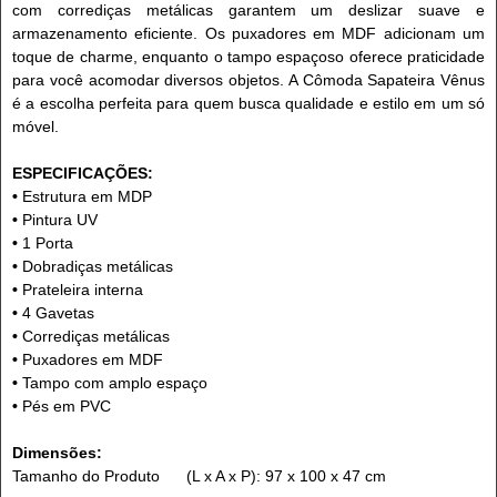
com corrediças metálicas garantem um deslizar suave e
armazenamento eficiente. Os puxadores em MDF adicionam um
toque de charme, enquanto o tampo espaçoso oferece praticidade
para você acomodar diversos objetos. A Cômoda Sapateira Vênus
é a escolha perfeita para quem busca qualidade e estilo em um só
móvel.
ESPECIFICAÇÕES:
•
Estrutura em MDP
•
Pintura UV
•
1 Porta
•
Dobradiças metálicas
•
Prateleira interna
•
4 Gavetas
•
Corrediças metálicas
•
Puxadores em MDF
•
Tampo com amplo espaço
•
Pés em PVC
Dimensões:
Tamanho do Produto (L x A x P): 97 x 100 x 47 cm