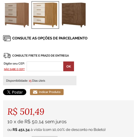
CONSULTE FRETE E PRAZO DE ENTREGA
Digite seu CEP:
NÃO SABE O CEP?
Disponibilidade:
15
Dias úteis
Indicar Produto
R$ 501,49
10
x
de
R$ 50,14
sem juros
ou
R$ 451,34
à vista
(com 10,00% de desconto no Boleto)