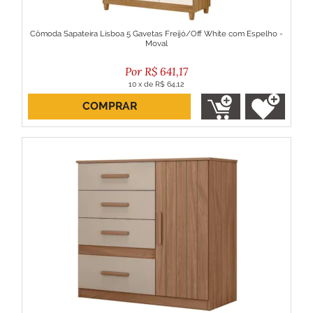
Cômoda Sapateira Lisboa 5 Gavetas Freijó/Off White com Espelho -
Moval
R$
641,17
10
x
de
R$ 64,12
COMPRAR
ou R$ 577,05 no boleto