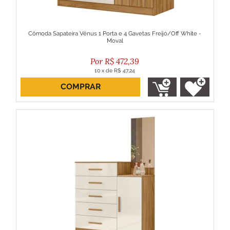
Cômoda Sapateira Vênus 1 Porta e 4 Gavetas Freijó/Off White -
Moval
R$
472,39
10
x
de
R$ 47,24
COMPRAR
ou R$ 425,15 no boleto