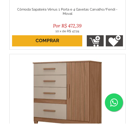
Cômoda Sapateira Vênus 1 Porta e 4 Gavetas Carvalho/Fendi -
Moval
R$
472,39
10
x
de
R$ 47,24
COMPRAR
ou R$ 425,15 no boleto