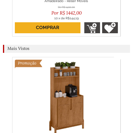
Amadeirado - Reller Móveis
R$
1402,00
R$
1442,00
10
x
de
R$144,19
COMPRAR
Mais Vistos