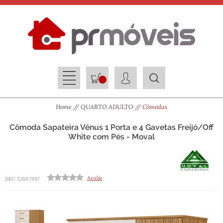
Home
QUARTO ADULTO
Cômodas
Cômoda Sapateira Vênus 1 Porta e 4 Gavetas Freijó/Off
White com Pés - Moval
Avalie
SKU 52607987