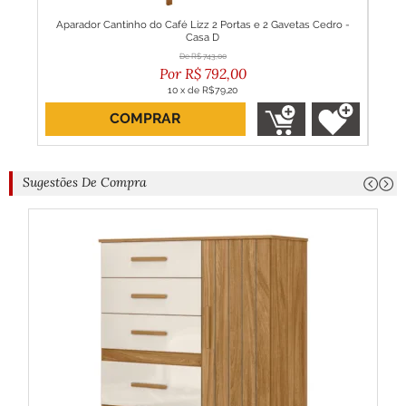
ite -
Aparador Cantinho do Café Lizz 2 Portas e 2 Gavetas Cedro -
Gu
Casa D
R$
743,00
R$
792,00
10
x
de
R$79,20
COMPRAR
Sugestões De Compra