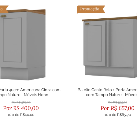
Porta 40cm Americana Cinza com
Balcão Canto Reto 1 Porta Amer
mpo Nature - Móveis Henn
com Tampo Nature - Móvei
R$
365,00
R$
595,00
R$
400,00
R$
657,00
10
x
de
R$40,00
10
x
de
R$65,70