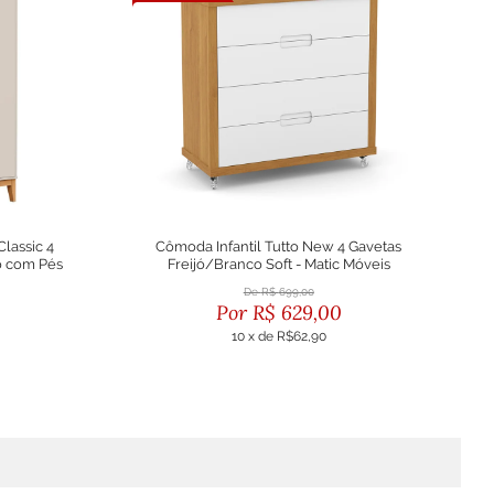
lassic 4
Cômoda Infantil Tutto New 4 Gavetas
o com Pés
Freijó/Branco Soft - Matic Móveis
veis
R$
699,00
R$
629,00
10
x
de
R$62,90