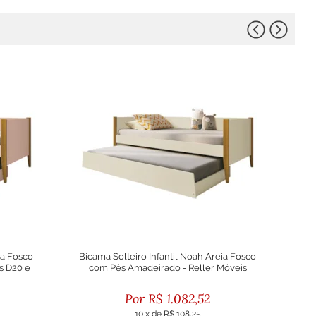
sa Fosco
Bicama Solteiro Infantil Noah Areia Fosco
s D20 e
com Pés Amadeirado - Reller Móveis
R$
1.082,52
10
x
de
R$ 108,25