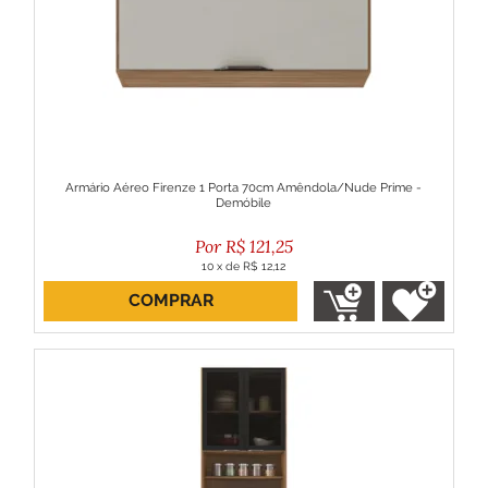
Armário Aéreo Firenze 1 Porta 70cm Amêndola/Nude Prime -
Demóbile
R$
121,25
10
x
de
R$ 12,12
COMPRAR
ou R$ 109,12 no boleto