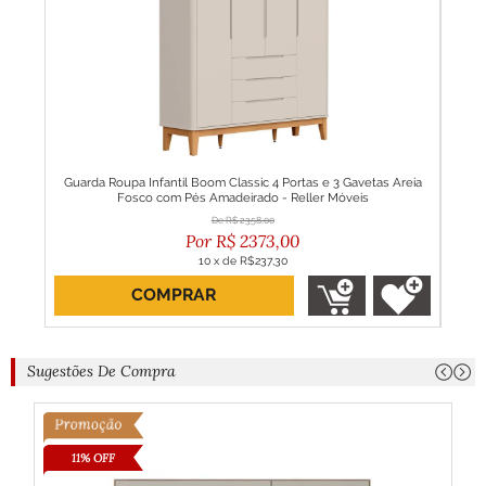
Guarda Roupa Infantil Boom Classic 4 Portas e 3 Gavetas Areia
Balc
Fosco com Pés Amadeirado - Reller Móveis
R$
2358,00
R$
2373,00
10
x
de
R$237,30
COMPRAR
Sugestões De Compra
11% OFF