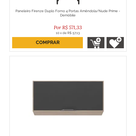
Paneleiro Firenze Duplo Forno 4 Portas Amêndola/Nude Prime -
Demóbile
R$
571,33
10
x
de
R$ 57,13
COMPRAR
ou R$ 514,20 no boleto