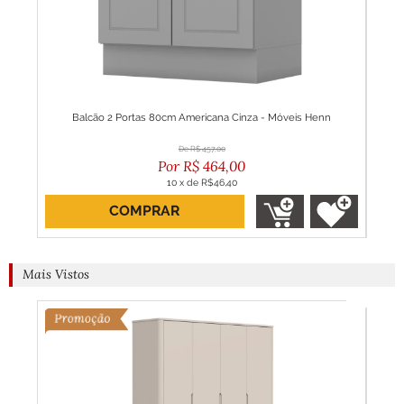
m Pés
Balcão 2 Portas 80cm Americana Cinza - Móveis Henn
Ba
R$
457,00
R$
464,00
10
x
de
R$46,40
COMPRAR
Mais Vistos
2