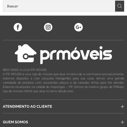
BEM VINDO A LOJA PR MÓVEIS
A PR MÓVEIS é uma loja de móveis que atua no ramo de e-commerce exclusivamente,
estamos dispostos a criar soluções inteligentes para sua casa, temos uma grande
variedade de produtos com excelentes preços e de variadas linhas para lhe atender.
Estamos localizados na cidade de Arapongas – PR. Somos do mesmo grupo da PRBaby
loja de móveis infantil que atua no ramo desde 2010.
ATENDIMENTO AO CLIENTE
QUEM SOMOS