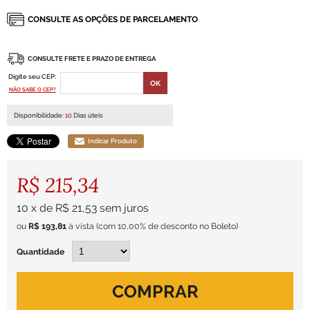
CONSULTE FRETE E PRAZO DE ENTREGA
Digite seu CEP:
NÃO SABE O CEP?
Disponibilidade:
10
Dias úteis
Indicar Produto
R$ 215,34
10
x
de
R$ 21,53
sem juros
ou
R$ 193,81
à vista
(com 10,00% de desconto no Boleto)
Quantidade
COMPRAR