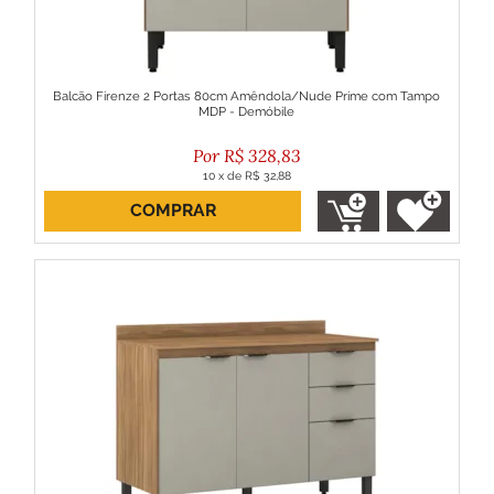
Balcão Firenze 2 Portas 80cm Amêndola/Nude Prime com Tampo
MDP - Demóbile
R$
328,83
10
x
de
R$ 32,88
COMPRAR
ou R$ 295,95 no boleto