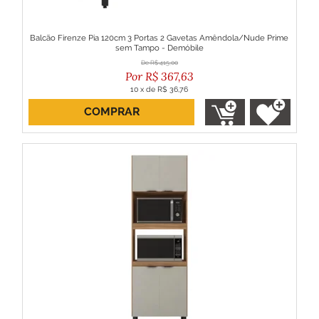
Balcão Firenze Pia 120cm 3 Portas 2 Gavetas Amêndola/Nude Prime
sem Tampo - Demóbile
R$
415,00
R$
367,63
10
x
de
R$ 36,76
COMPRAR
ou R$ 330,87 no boleto