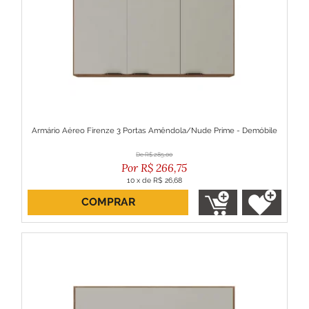
Armário Aéreo Firenze 3 Portas Amêndola/Nude Prime - Demóbile
R$
285,00
R$
266,75
10
x
de
R$ 26,68
COMPRAR
ou R$ 240,08 no boleto