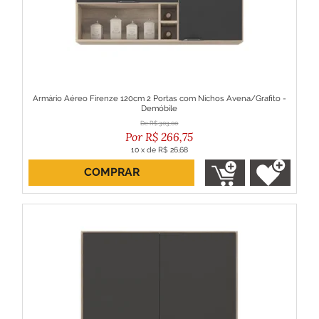
Armário Aéreo Firenze 120cm 2 Portas com Nichos Avena/Grafito -
Demóbile
R$
303,00
R$
266,75
10
x
de
R$ 26,68
COMPRAR
ou R$ 240,08 no boleto