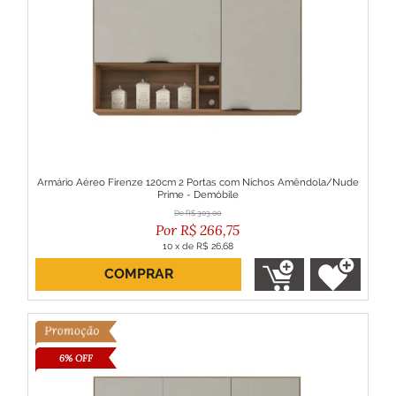
Armário Aéreo Firenze 120cm 2 Portas com Nichos Amêndola/Nude
Prime - Demóbile
R$
303,00
R$
266,75
10
x
de
R$ 26,68
COMPRAR
ou R$ 240,08 no boleto
6% OFF