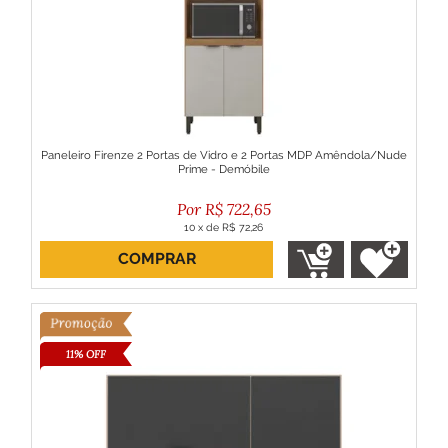
Paneleiro Firenze 2 Portas de Vidro e 2 Portas MDP Amêndola/Nude
Prime - Demóbile
R$
722,65
10
x
de
R$ 72,26
COMPRAR
ou R$ 650,38 no boleto
11% OFF