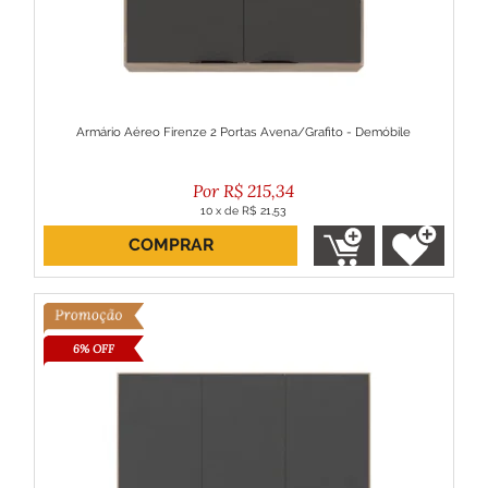
Armário Aéreo Firenze 2 Portas Avena/Grafito - Demóbile
R$
215,34
10
x
de
R$ 21,53
COMPRAR
ou R$ 193,81 no boleto
6% OFF