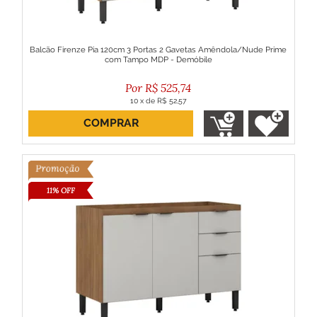
Balcão Firenze Pia 120cm 3 Portas 2 Gavetas Amêndola/Nude Prime
com Tampo MDP - Demóbile
R$
525,74
10
x
de
R$ 52,57
COMPRAR
ou R$ 473,17 no boleto
11% OFF