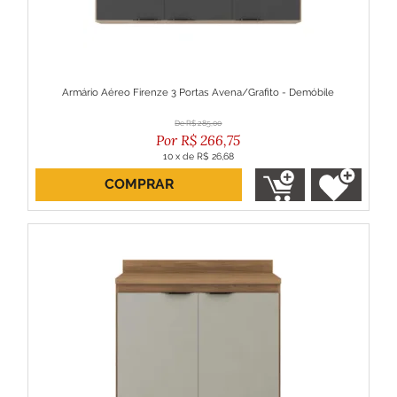
Armário Aéreo Firenze 3 Portas Avena/Grafito - Demóbile
R$
285,00
R$
266,75
10
x
de
R$ 26,68
COMPRAR
ou R$ 240,08 no boleto