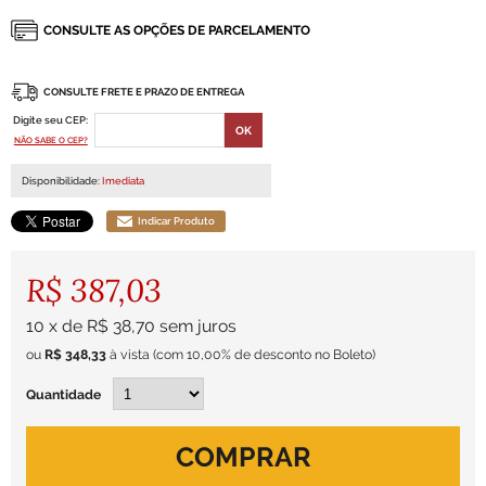
CONSULTE FRETE E PRAZO DE ENTREGA
Digite seu CEP:
NÃO SABE O CEP?
Disponibilidade:
Imediata
Indicar Produto
R$ 387,03
10
x
de
R$ 38,70
sem juros
ou
R$ 348,33
à vista
(com 10,00% de desconto no Boleto)
Quantidade
COMPRAR