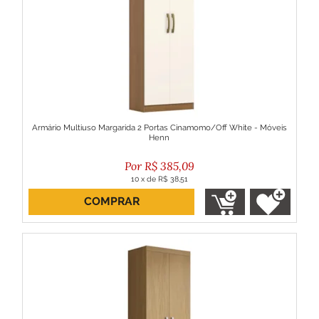
Armário Multiuso Margarida 2 Portas Cinamomo/Off White - Móveis
Henn
R$
385,09
10
x
de
R$ 38,51
COMPRAR
ou R$ 346,58 no boleto