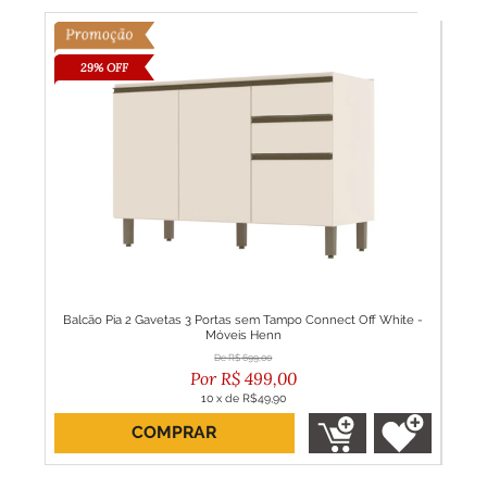
29% OFF
ler
Balcão Pia 2 Gavetas 3 Portas sem Tampo Connect Off White -
Gu
Móveis Henn
R$
699,00
R$
499,00
10
x
de
R$49,90
COMPRAR