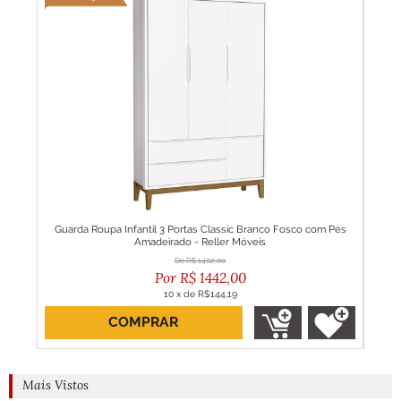
Baby
Guarda Roupa Infantil 3 Portas Classic Branco Fosco com Pés
Guar
Amadeirado - Reller Móveis
R$
1402,00
R$
1442,00
10
x
de
R$144,19
COMPRAR
Mais Vistos