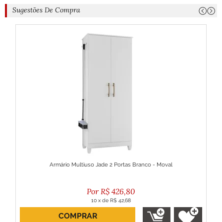
Sugestões De Compra
Armário Multiuso Jade 2 Portas Branco - Moval
R$
426,80
10
x
de
R$ 42,68
COMPRAR
ou R$ 384,12 no boleto