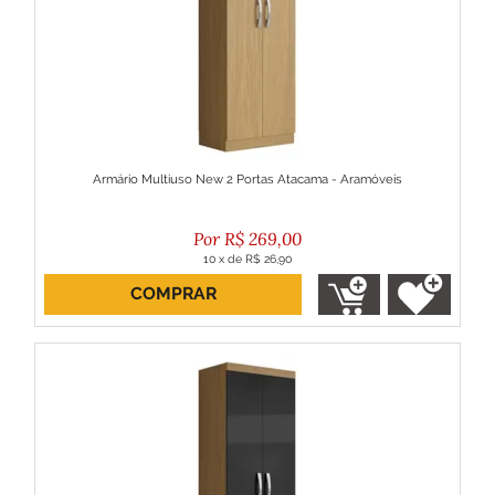
Armário Multiuso New 2 Portas Atacama - Aramóveis
R$
269,00
10
x
de
R$ 26,90
COMPRAR
ou R$ 242,10 no boleto