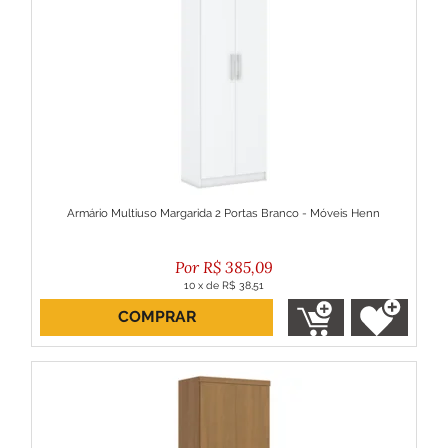
Armário Multiuso Margarida 2 Portas Branco - Móveis Henn
R$
385,09
10
x
de
R$ 38,51
COMPRAR
ou R$ 346,58 no boleto