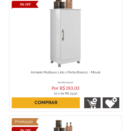
5% OFF
Armário Multiuso Lírio 1 Porta Branco - Moval
R$
205,00
R$
193,03
10
x
de
R$ 19,30
COMPRAR
ou R$ 173,73 no boleto
5% OFF