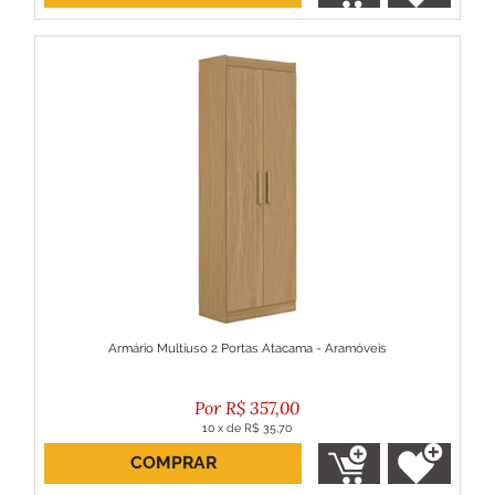
Armário Multiuso 2 Portas Atacama - Aramóveis
R$
357,00
10
x
de
R$ 35,70
COMPRAR
ou R$ 321,30 no boleto