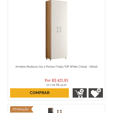
Armário Multiuso Isis 2 Portas Freijó/Off White Cristal - Nicioli
R$
421,95
10
x
de
R$ 42,20
COMPRAR
ou R$ 379,76 no boleto