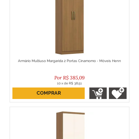
Armário Multiuso Margarida 2 Portas Cinamomo - Móveis Henn
R$
385,09
10
x
de
R$ 38,51
COMPRAR
ou R$ 346,58 no boleto