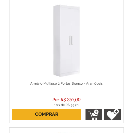
Armário Multiuso 2 Portas Branco - Aramóveis
R$
357,00
10
x
de
R$ 35,70
COMPRAR
ou R$ 321,30 no boleto