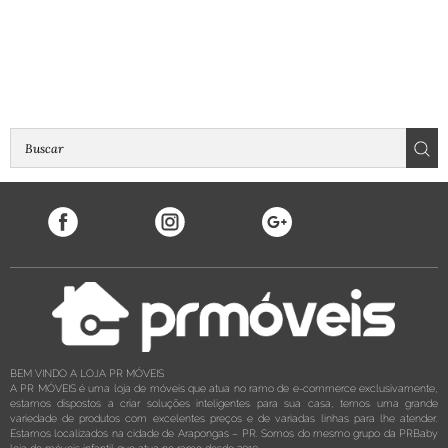
BEM VINDO A LOJA PR MÓVEIS
A PR MÓVEIS é uma loja de móveis que atua no ramo de e-commerce exclusivamente,
estamos dispostos a criar soluções inteligentes para sua casa, temos uma grande
variedade de produtos com excelentes preços e de variadas linhas para lhe atender.
Estamos localizados na cidade de Arapongas – PR. Somos do mesmo grupo da PRBaby
loja de móveis infantil que atua no ramo desde 2010.