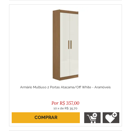
Armário Multiuso 2 Portas Atacama/Off White - Aramóveis
R$
357,00
10
x
de
R$ 35,70
COMPRAR
ou R$ 321,30 no boleto