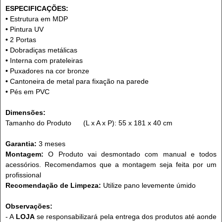
ESPECIFICAÇÕES:
•
Estrutura em MDP
•
Pintura UV
•
2 Portas
•
Dobradiças metálicas
•
Interna com prateleiras
•
Puxadores na cor bronze
•
Cantoneira de metal para fixação na parede
•
Pés em PVC
Dimensões:
Tamanho do Produto (L x A x P): 55 x 181 x 40 cm
Garantia:
3 meses
Montagem:
O Produto vai desmontado com manual e todos
acessórios. Recomendamos que a montagem seja feita por um
profissional
Recomendação de Limpeza:
Utilize pano levemente úmido
Observações:
- A
LOJA
se responsabilizará pela entrega dos produtos até aonde