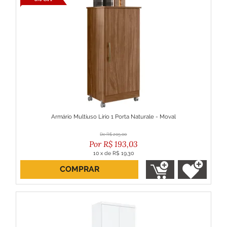
Armário Multiuso Lírio 1 Porta Naturale - Moval
R$
205,00
R$
193,03
10
x
de
R$ 19,30
COMPRAR
ou R$ 173,73 no boleto