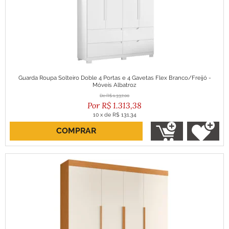
Guarda Roupa Solteiro Doble 4 Portas e 4 Gavetas Flex Branco/Freijó -
Móveis Albatroz
R$
1.337,00
R$
1.313,38
10
x
de
R$ 131,34
COMPRAR
ou R$ 1.182,04 no boleto