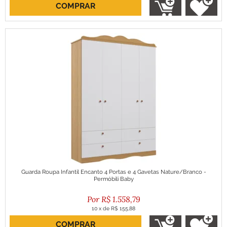
COMPRAR
ou R$ 1.785,28 no boleto
Guarda Roupa Infantil Encanto 4 Portas e 4 Gavetas Nature/Branco -
Permóbili Baby
R$
1.558,79
10
x
de
R$ 155,88
COMPRAR
ou R$ 1.402,91 no boleto