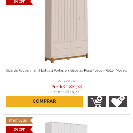
5% OFF
Guarda Roupa Infantil Lotus 4 Portas e 4 Gavetas Rosa Fosco - Reller Móveis
R$
1.965,00
R$
1.851,73
10
x
de
R$ 185,17
COMPRAR
ou R$ 1.666,56 no boleto
5% OFF