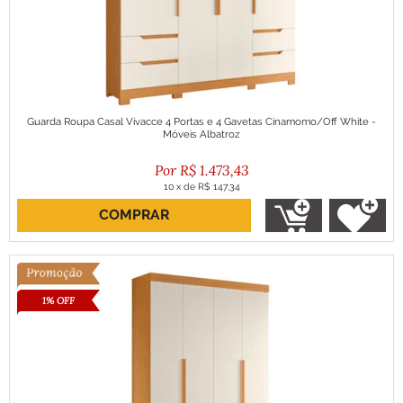
Guarda Roupa Casal Vivacce 4 Portas e 4 Gavetas Cinamomo/Off White -
Móveis Albatroz
R$
1.473,43
10
x
de
R$ 147,34
COMPRAR
ou R$ 1.326,09 no boleto
1% OFF