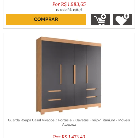
R$
1.983,65
10
x
de
R$ 198,36
COMPRAR
ou R$ 1.785,28 no boleto
Guarda Roupa Casal Vivacce 4 Portas e 4 Gavetas Freijó/Titanium - Móveis
Albatroz
R$
1.473,43