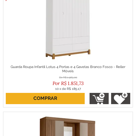
Guarda Roupa Infantil Lotus 4 Portas e 4 Gavetas Branco Fosco - Reller
Móveis
R$
1.965,00
R$
1.851,73
10
x
de
R$ 185,17
COMPRAR
ou R$ 1.666,56 no boleto