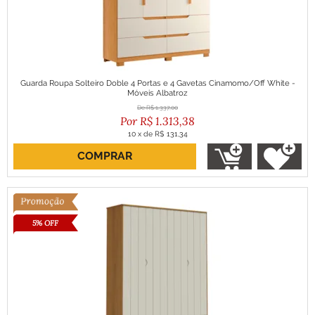
Guarda Roupa Solteiro Doble 4 Portas e 4 Gavetas Cinamomo/Off White -
Móveis Albatroz
R$
1.337,00
R$
1.313,38
10
x
de
R$ 131,34
COMPRAR
ou R$ 1.182,04 no boleto
5% OFF