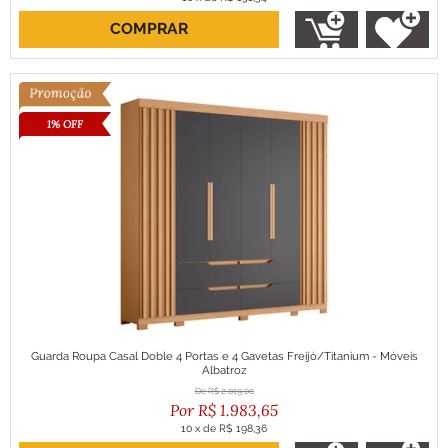
COMPRAR
ou R$ 1.182,04 no boleto
1% OFF
Guarda Roupa Casal Doble 4 Portas e 4 Gavetas Freijó/Titanium - Móveis
Albatroz
R$
2.019,00
R$
1.983,65
10
x
de
R$ 198,36