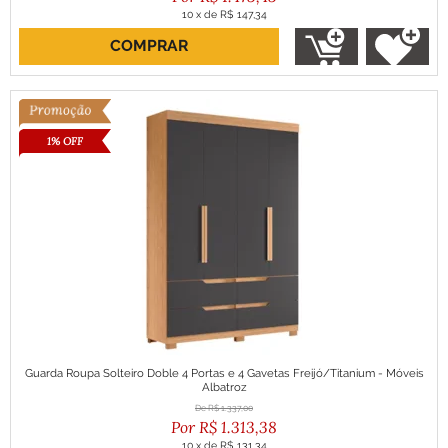
10
x
de
R$ 147,34
COMPRAR
ou R$ 1.326,09 no boleto
1% OFF
Guarda Roupa Solteiro Doble 4 Portas e 4 Gavetas Freijó/Titanium - Móveis
Albatroz
R$
1.337,00
R$
1.313,38
10
x
de
R$ 131,34