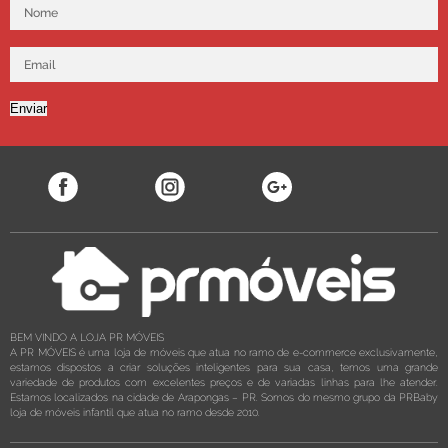
Enviar
BEM VINDO A LOJA PR MÓVEIS
A PR MÓVEIS é uma loja de móveis que atua no ramo de e-commerce exclusivamente,
estamos dispostos a criar soluções inteligentes para sua casa, temos uma grande
variedade de produtos com excelentes preços e de variadas linhas para lhe atender.
Estamos localizados na cidade de Arapongas – PR. Somos do mesmo grupo da PRBaby
loja de móveis infantil que atua no ramo desde 2010.