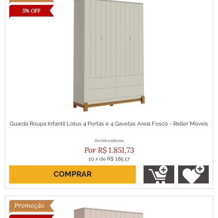
5% OFF
Guarda Roupa Infantil Lotus 4 Portas e 4 Gavetas Areia Fosco - Reller Móveis
R$
1.965,00
R$
1.851,73
10
x
de
R$ 185,17
COMPRAR
ou R$ 1.666,56 no boleto