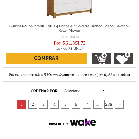
Guarda Roupa Infantil Lotus 4 Portas e 4 Gavetas Branco Fosco/Savana -
Reller Móveis
R$
1.965,00
R$
1.851,73
10
x
de
R$ 185,17
COMPRAR
ou R$ 1.666,56 no boleto
5.701 produtos
Foram encontrados
nesta categoria (em 0,132 segundos)
ORDENAR POR:
Selecione
1
2
3
4
5
6
7
...
238
>