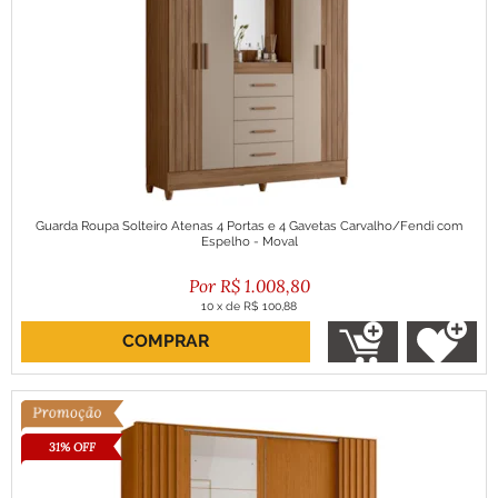
Guarda Roupa Solteiro Atenas 4 Portas e 4 Gavetas Carvalho/Fendi com
Espelho - Moval
R$
1.008,80
10
x
de
R$ 100,88
COMPRAR
ou R$ 907,92 no boleto
31% OFF