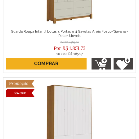
Guarda Roupa Infantil Lotus 4 Portas e 4 Gavetas Areia Fosco/Savana -
Reller Móveis
R$
1.965,00
R$
1.851,73
10
x
de
R$ 185,17
COMPRAR
ou R$ 1.666,56 no boleto
5% OFF