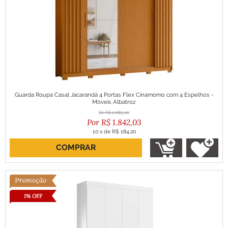
Guarda Roupa Casal Jacarandá 4 Portas Flex Cinamomo com 4 Espelhos -
Móveis Albatroz
R$
2.685,00
R$
1.842,03
10
x
de
R$ 184,20
COMPRAR
ou R$ 1.657,83 no boleto
1% OFF