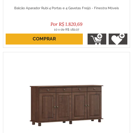
Balcão Aparador Rubi 4 Portas e 4 Gavetas Freijó - Finestra Móveis
R$
1.820,69
10
x
de
R$ 182,07
COMPRAR
ou R$ 1.638,62 no boleto