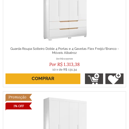
Guarda Roupa Solteiro Doble 4 Portas e 4 Gavetas Flex Freijó/Branco -
Móveis Albatroz
R$
1.337,00
R$
1.313,38
10
x
de
R$ 131,34
COMPRAR
ou R$ 1.182,04 no boleto
1% OFF