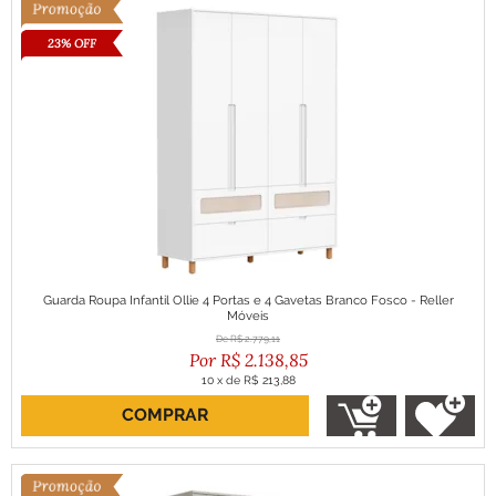
23% OFF
Guarda Roupa Infantil Ollie 4 Portas e 4 Gavetas Branco Fosco - Reller
Móveis
R$
2.779,11
R$
2.138,85
10
x
de
R$ 213,88
COMPRAR
ou R$ 1.924,96 no boleto