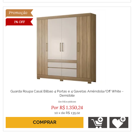
1% OFF
Guarda Roupa Casal Bilbao 4 Portas e 4 Gavetas Amêndola/Off White -
Demóbile
R$
1.368,00
R$
1.350,24
10
x
de
R$ 135,02
COMPRAR
ou R$ 1.215,22 no boleto