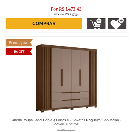
R$
1.473,43
10
x
de
R$ 147,34
COMPRAR
ou R$ 1.326,09 no boleto
1% OFF
Guarda Roupa Casal Doble 4 Portas e 4 Gavetas Nogueira/Capuccino -
Móveis Albatroz
R$
2.019,00