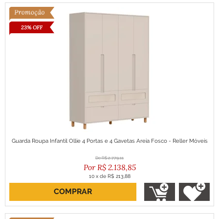
23% OFF
Guarda Roupa Infantil Ollie 4 Portas e 4 Gavetas Areia Fosco - Reller Móveis
R$
2.779,11
R$
2.138,85
10
x
de
R$ 213,88
COMPRAR
ou R$ 1.924,96 no boleto