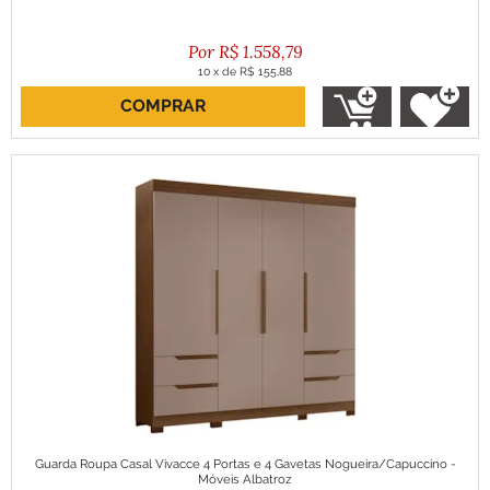
R$
1.558,79
10
x
de
R$ 155,88
COMPRAR
ou R$ 1.402,91 no boleto
Guarda Roupa Casal Vivacce 4 Portas e 4 Gavetas Nogueira/Capuccino -
Móveis Albatroz