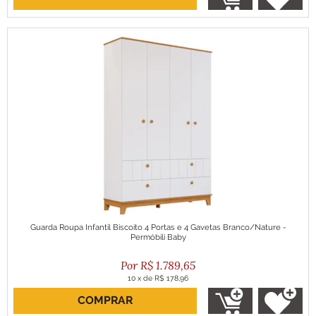
Guarda Roupa Infantil Biscoito 4 Portas e 4 Gavetas Branco/Nature -
Permóbili Baby
R$
1.789,65
10
x
de
R$ 178,96
COMPRAR
ou R$ 1.610,68 no boleto