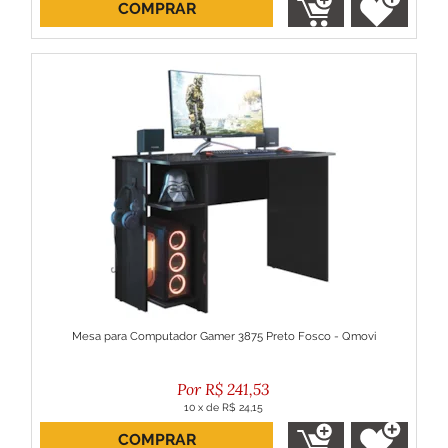
COMPRAR
ou R$ 217,38 no boleto
Mesa para Computador Gamer 3875 Preto Fosco - Qmovi
R$
241,53
10
x
de
R$ 24,15
COMPRAR
ou R$ 217,38 no boleto