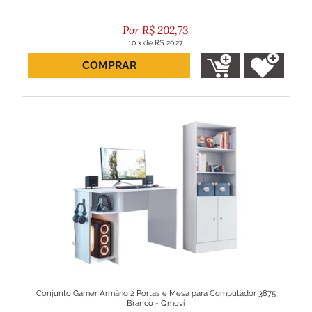
R$
202,73
10
x
de
R$ 20,27
COMPRAR
ou R$ 182,46 no boleto
Conjunto Gamer Armário 2 Portas e Mesa para Computador 3875
Branco - Qmovi