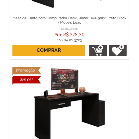
Mesa de Canto para Computador Desk Gamer DRX-9000 Preto Black
- Móveis Leão
R$
483,00
R$
378,30
10
x
de
R$ 37,83
COMPRAR
ou R$ 340,47 no boleto
21% OFF