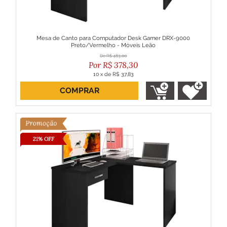
Mesa de Canto para Computador Desk Gamer DRX-9000
Preto/Vermelho - Móveis Leão
R$
483,00
R$
378,30
10
x
de
R$ 37,83
COMPRAR
ou R$ 340,47 no boleto
21% OFF