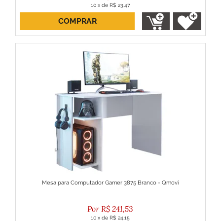
10
x
de
R$ 23,47
COMPRAR
ou R$ 211,27 no boleto
Mesa para Computador Gamer 3875 Branco - Qmovi
R$
241,53
10
x
de
R$ 24,15