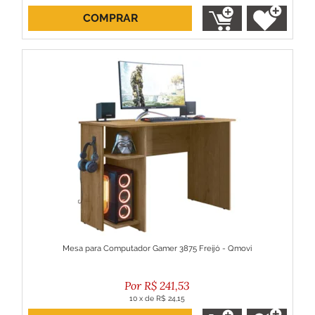
COMPRAR
ou R$ 217,38 no boleto
Mesa para Computador Gamer 3875 Freijó - Qmovi
R$
241,53
10
x
de
R$ 24,15