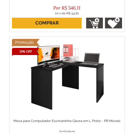
R$
546,11
10
x
de
R$ 54,61
COMPRAR
ou R$ 491,50 no boleto
19% OFF
Mesa para Computador Escrivaninha Gávea em L Preto - PR Móveis
R$
381,00