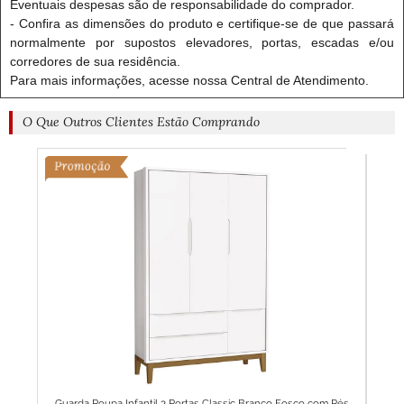
Eventuais despesas são de responsabilidade do comprador.
- Confira as dimensões do produto e certifique-se de que passará
normalmente por supostos elevadores, portas, escadas e/ou
corredores de sua residência.
Para mais informações, acesse nossa Central de Atendimento.
O Que Outros Clientes Estão Comprando
Baby
Guarda Roupa Infantil 3 Portas Classic Branco Fosco com Pés
Guar