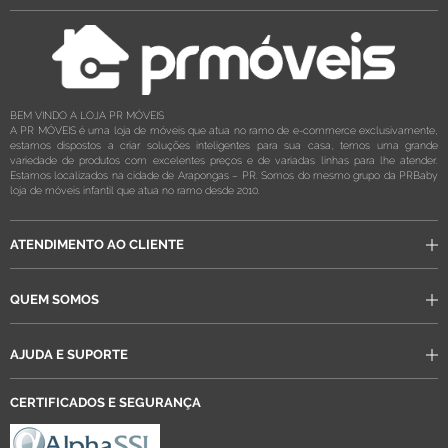
BEM VINDO A LOJA PR MÓVEIS
A PR MÓVEIS é uma loja de móveis que atua no ramo de e-commerce exclusivamente,
estamos dispostos a criar soluções inteligentes para sua casa, temos uma grande
variedade de produtos com excelentes preços e de variadas linhas para lhe atender.
Estamos localizados na cidade de Arapongas – PR. Somos do mesmo grupo da PRBaby
loja de móveis infantil que atua no ramo desde 2010.
ATENDIMENTO AO CLIENTE
QUEM SOMOS
AJUDA E SUPORTE
CERTIFICADOS E SEGURANÇA