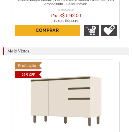
Amadeirado - Reller Móveis
R$
1402,00
R$
1442,00
10
x
de
R$144,19
COMPRAR
Mais Vistos
29% OFF