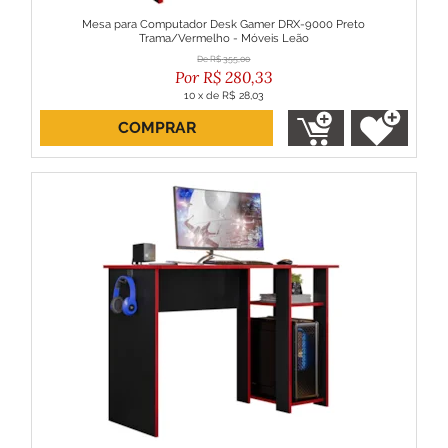
Mesa para Computador Desk Gamer DRX-9000 Preto
Trama/Vermelho - Móveis Leão
R$
355,00
R$
280,33
10
x
de
R$ 28,03
COMPRAR
ou R$ 252,30 no boleto