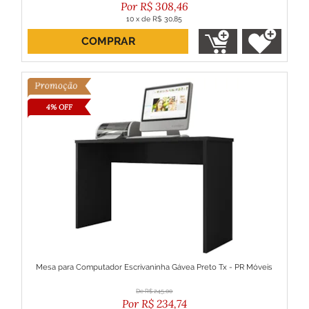
R$
308,46
10
x
de
R$ 30,85
COMPRAR
ou R$ 277,61 no boleto
4% OFF
Mesa para Computador Escrivaninha Gávea Preto Tx - PR Móveis
R$
245,00
R$
234,74